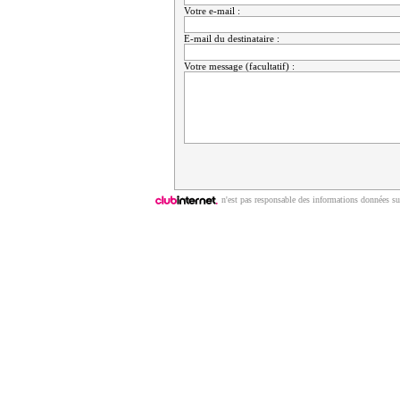
Votre e-mail :
E-mail du destinataire :
Votre message (facultatif) :
n'est pas responsable des informations données sur
Copyright © 2009 | ClubNews