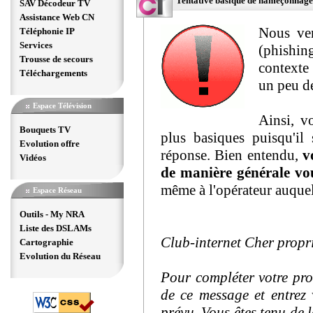
Tentative basique de hameçonnage 
SAV Décodeur TV
Assistance Web CN
Nous ven
Téléphonie IP
Services
(phishin
Trousse de secours
contexte 
Téléchargements
un peu d
Espace Télévision
Ainsi, v
Bouquets TV
plus basiques puisqu'il
Evolution offre
réponse. Bien entendu,
v
Vidéos
de manière générale vou
même à l'opérateur auque
Espace Réseau
Outils - My NRA
Liste des DSLAMs
Club-internet Cher propri
Cartographie
Evolution du Réseau
Pour compléter votre pro
de ce message et entrez 
prévu. Vous êtes tenu de l