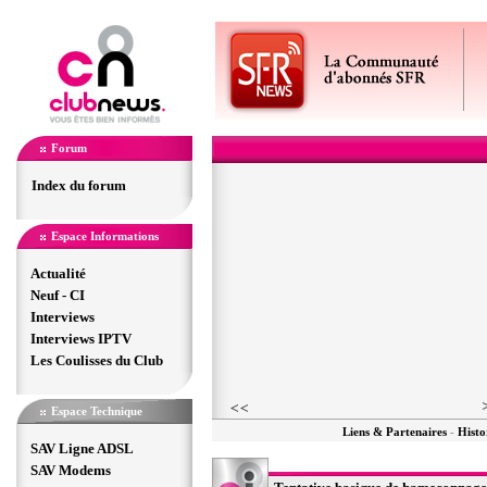
Forum
Index du forum
Espace Informations
Actualité
Neuf - CI
Interviews
Interviews IPTV
Les Coulisses du Club
Espace Technique
Liens & Partenaires
-
Histo
SAV Ligne ADSL
SAV Modems