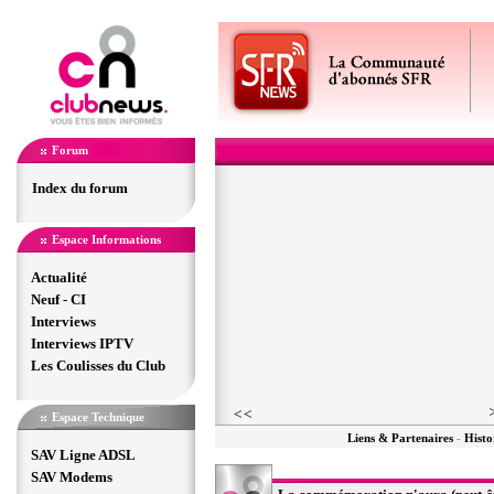
Forum
Index du forum
Espace Informations
Actualité
Neuf - CI
Interviews
Interviews IPTV
Les Coulisses du Club
Espace Technique
Liens & Partenaires
-
Histo
SAV Ligne ADSL
SAV Modems