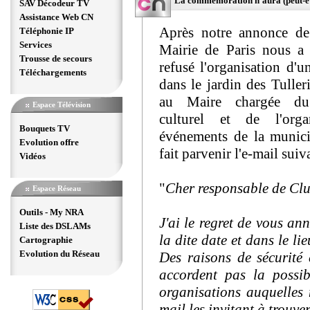
La commémoration n'aura (peut-être
SAV Décodeur TV
Assistance Web CN
Après notre annonce de
Téléphonie IP
Services
Mairie de Paris nous a 
Trousse de secours
refusé l'organisation d'u
Téléchargements
dans le jardin des Tulleri
au Maire chargée d
Espace Télévision
culturel et de l'orga
Bouquets TV
événements de la munici
Evolution offre
fait parvenir l'e-mail suiv
Vidéos
"
Cher responsable de Cl
Espace Réseau
Outils - My NRA
J'ai le regret de vous a
Liste des DSLAMs
la dite date et dans le li
Cartographie
Evolution du Réseau
Des raisons de sécurité 
accordent pas la possib
organisations auquelles
mail les invitant à trouve