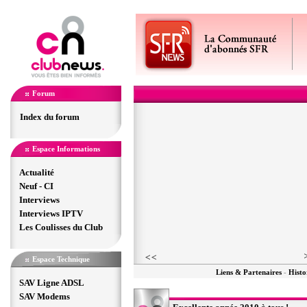
Forum
Index du forum
Espace Informations
Actualité
Neuf - CI
Interviews
Interviews IPTV
Les Coulisses du Club
Espace Technique
Liens & Partenaires
-
Histo
SAV Ligne ADSL
SAV Modems