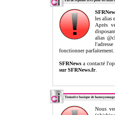
Pas de réponse DNS pour les alias 
SFRNew
les alias
Après vé
disposan
alias @c
l'adress
fonctionner parfaitement.
SFRNews
a contacté l'o
sur SFRNews.fr
.
Tentative basique de hameçonnage 
Nous ven