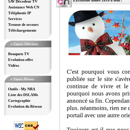
Excellente année 2010 à tous !
SAV Décodeur TV
Assistance Web CN
Téléphonie IP
Services
Trousse de secours
Téléchargements
Espace Télévision
Bouquets TV
Evolution offre
Vidéos
C'est pourquoi vous con
publiée sur le site s'a
Espace Réseau
continue de vivre et le
Outils - My NRA
pourquoi nous avons pris
Liste des DSLAMs
annoncé sa fin. Cependant,
Cartographie
Evolution du Réseau
plus. néanmoins, rien ne 
portail avec une autre orie
Toujours est-il que nous 