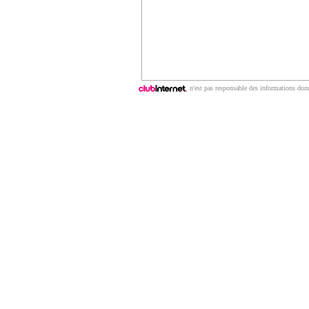
n'est pas responsable des informations donn
Copyright © 2009 | ClubNews