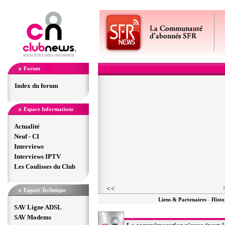
Forum
Index du forum
Espace Informations
Actualité
Neuf - CI
Interviews
Interviews IPTV
Les Coulisses du Club
Espace Technique
Liens & Partenaires
-
Histo
SAV Ligne ADSL
SAV Modems