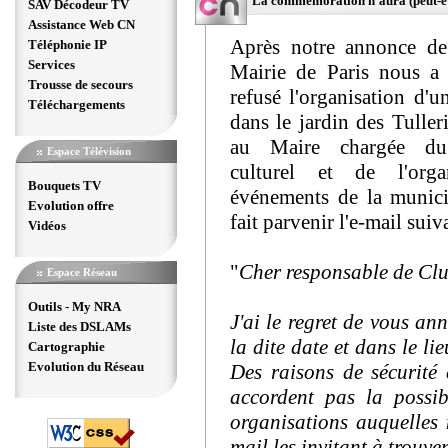
La commémoration n'aura (peut-être
SAV Décodeur TV
Assistance Web CN
Après notre annonce de
Téléphonie IP
Services
Mairie de Paris nous a 
Trousse de secours
refusé l'organisation d'u
Téléchargements
dans le jardin des Tulleri
au Maire chargée d
Espace Télévision
culturel et de l'orga
Bouquets TV
événements de la munici
Evolution offre
fait parvenir l'e-mail suiv
Vidéos
"
Cher responsable de Cl
Espace Réseau
Outils - My NRA
J'ai le regret de vous a
Liste des DSLAMs
la dite date et dans le li
Cartographie
Evolution du Réseau
Des raisons de sécurité 
accordent pas la possib
organisations auquelles
mail les invitant à trouve